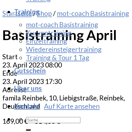
Training
Startseite
/
Shop
/
mot-coach Basistraining
mot-coach Basistraining
Basistraining April
Kurventraining
Einzeltraining
Wiedereinsteigertraining
Start
Training & Tour 1 Tag
23. April 2023 08:00
Gutschein
Ende
23. April 2023 17:30
Uber uns
Adresse
famila Reinbek, 10, Liebigstraße, Reinbek,
Kontakt
Deutschland
Auf Karte ansehen
Suche
169,00
€
–
314,00
€
nach: