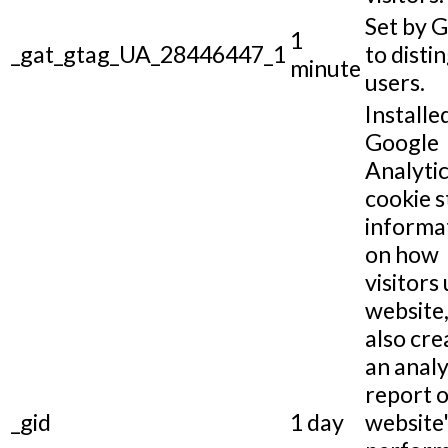
Set by 
1
_gat_gtag_UA_28446447_1
to disti
minute
users.
Installe
Google
Analytic
cookie s
informa
on how
visitors 
website,
also cre
an analy
report o
_gid
1 day
website