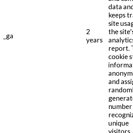
data and
keeps tr
site usa
2
the site'
_ga
years
analytic
report.
cookie s
informa
anonym
and assi
random
generat
number 
recogni
unique
visitors.