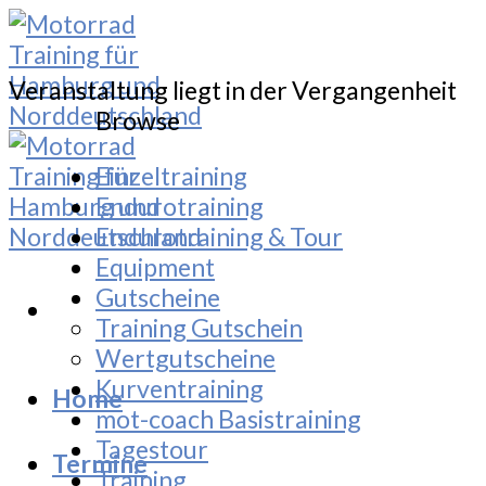
Skip
to
content
Veranstaltung liegt in der Vergangenheit
Browse
Einzeltraining
Endurotraining
Endurotraining & Tour
Equipment
Gutscheine
Training Gutschein
Wertgutscheine
Kurventraining
Home
mot-coach Basistraining
Tagestour
Termine
Training