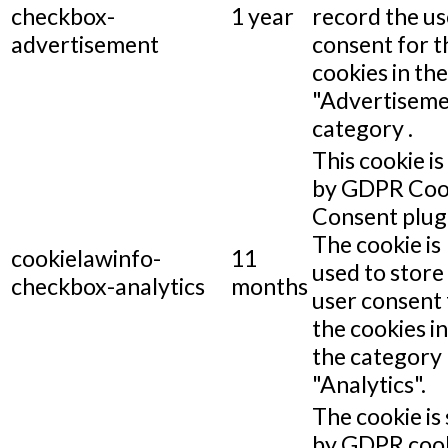
checkbox-
1 year
record the us
advertisement
consent for t
cookies in the
"Advertiseme
category .
This cookie is
by GDPR Coo
Consent plug
The cookie is
cookielawinfo-
11
used to store
checkbox-analytics
months
user consent 
the cookies in
the category
"Analytics".
The cookie is 
by GDPR coo