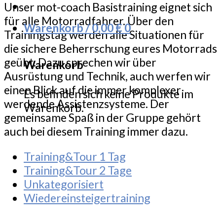
Unser mot-coach Basistraining eignet sich
für alle Motorradfahrer. Über den
Warenkorb /
0,00
€
0
Trainingstag werden alle Situationen für
die sichere Beherrschung eures Motorrads
geübt. Dazu sprechen wir über
Warenkorb
Ausrüstung und Technik, auch werfen wir
einen Blick auf die immer komplexer
Es befinden sich keine Produkte im
werdende Assistenzsysteme. Der
Warenkorb.
gemeinsame Spaß in der Gruppe gehört
auch bei diesem Training immer dazu.
Training&Tour 1 Tag
Training&Tour 2 Tage
Unkategorisiert
Wiedereinsteigertraining