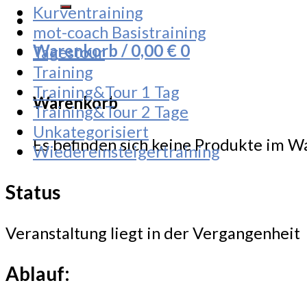
Kurventraining
mot-coach Basistraining
Warenkorb /
0,00
€
0
Tagestour
Training
Training&Tour 1 Tag
Warenkorb
Training&Tour 2 Tage
Unkategorisiert
Es befinden sich keine Produkte im W
Wiedereinsteigertraining
Status
Veranstaltung liegt in der Vergangenheit
Ablauf: