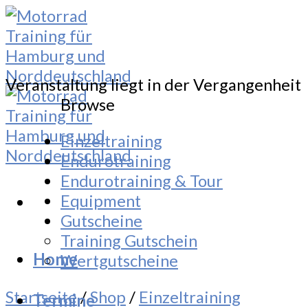
Skip
to
content
Veranstaltung liegt in der Vergangenheit
Browse
Einzeltraining
Endurotraining
Endurotraining & Tour
Equipment
Gutscheine
Training Gutschein
Home
Wertgutscheine
Startseite
/
Shop
/
Einzeltraining
Termine