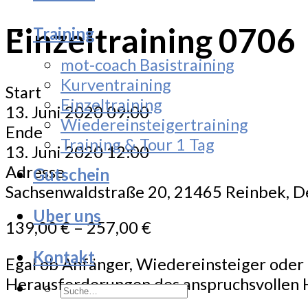
Einzeltraining 0706
Training
mot-coach Basistraining
Kurventraining
Start
Einzeltraining
13. Juni 2020 09:00
Wiedereinsteigertraining
Ende
Training & Tour 1 Tag
13. Juni 2020 12:00
Adresse
Gutschein
Sachsenwaldstraße 20, 21465 Reinbek, 
Uber uns
139,00
€
–
257,00
€
Kontakt
Egal ob Anfänger, Wiedereinsteiger oder F
Herausforderungen des anspruchsvollen 
Suche
nach: