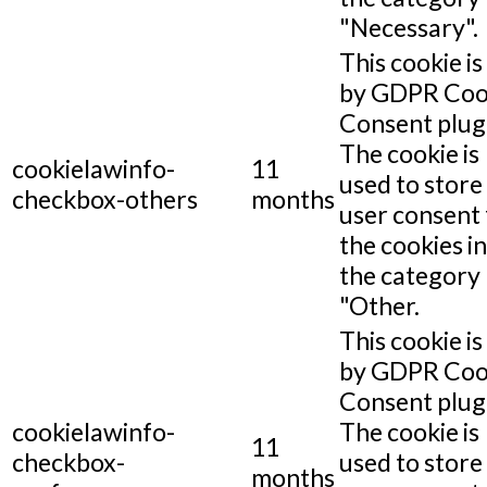
"Necessary".
This cookie is
by GDPR Coo
Consent plug
The cookie is
cookielawinfo-
11
used to store
checkbox-others
months
user consent 
the cookies in
the category
"Other.
This cookie is
by GDPR Coo
Consent plug
cookielawinfo-
The cookie is
11
checkbox-
used to store
months