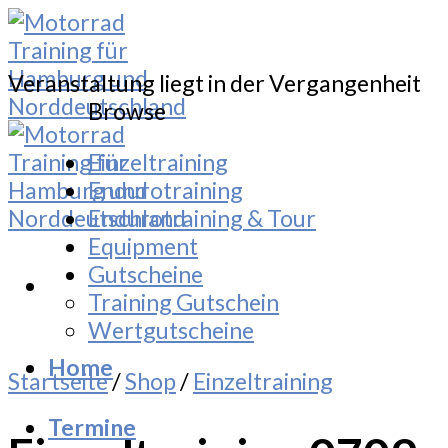
Skip
to
content
Veranstaltung liegt in der Vergangenheit
Browse
Einzeltraining
Endurotraining
Endurotraining & Tour
Equipment
Gutscheine
Training Gutschein
Wertgutscheine
Home
Startseite
/
Shop
/
Einzeltraining
Termine