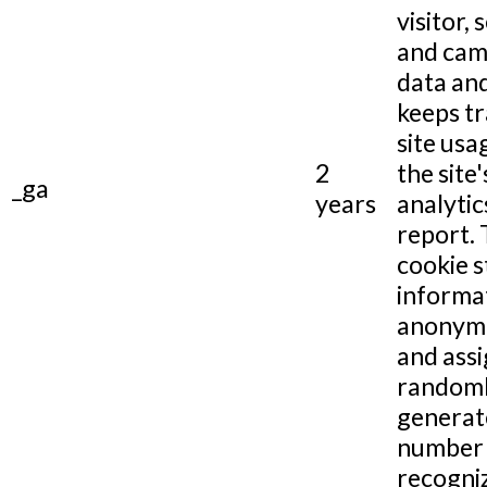
visitor, 
and cam
data and
keeps tr
site usa
2
the site'
_ga
years
analytic
report.
cookie s
informa
anonym
and assi
random
generat
number 
recogni