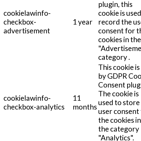
plugin, this
cookielawinfo-
cookie is used
checkbox-
1 year
record the us
advertisement
consent for t
cookies in the
"Advertiseme
category .
This cookie is
by GDPR Coo
Consent plug
The cookie is
cookielawinfo-
11
used to store
checkbox-analytics
months
user consent 
the cookies in
the category
"Analytics".