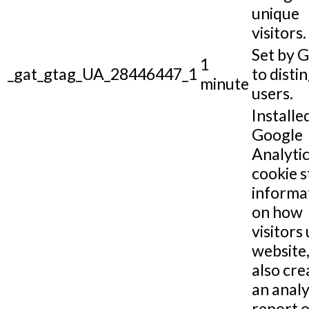
unique
visitors.
Set by 
1
_gat_gtag_UA_28446447_1
to disti
minute
users.
Installe
Google
Analytic
cookie s
informa
on how
visitors 
website,
also cre
an analy
report o