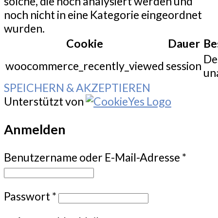
solche, die noch analysiert werden und
noch nicht in eine Kategorie eingeordnet
wurden.
Cookie
Dauer
Be
De
woocommerce_recently_viewed
session
un
SPEICHERN & AKZEPTIEREN
Unterstützt von
Anmelden
Benutzername oder E-Mail-Adresse
*
Passwort
*