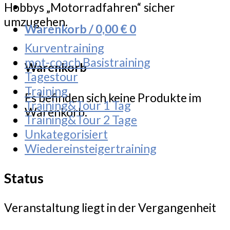
Hobbys „Motorradfahren“ sicher
umzugehen.
Warenkorb /
0,00
€
0
Kurventraining
mot-coach Basistraining
Warenkorb
Tagestour
Training
Es befinden sich keine Produkte im
Training&Tour 1 Tag
Warenkorb.
Training&Tour 2 Tage
Unkategorisiert
Wiedereinsteigertraining
Status
Veranstaltung liegt in der Vergangenheit