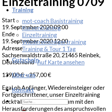
Einzeltraining 0709
Training
Start
mot-coach Basistraining
19. September 2020 09:00
Kurventraining
Ende
Einzeltraining
19. September 2020 12:00
Wiedereinsteigertraining
Adresse
Training & Tour 1 Tag
Sachsenwaldstraße 20, 21465 Reinbek,
Gutschein
Deutschland
Auf Karte ansehen
139,00
€
–
257,00
€
Uber uns
Egal ob Anfänger, Wiedereinsteiger oder
Kontakt
Fortgeschrittener, unser Einzeltraining
Suche
deckt alle Bedürfnisse ab um mit den
nach:
Herausforderungen des anspruchsvollen