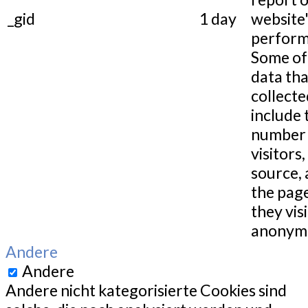
_gid
1 day
website
perform
Some of
data tha
collecte
include 
number 
visitors,
source,
the pag
they visi
anonymo
Andere
Andere
Andere nicht kategorisierte Cookies sind