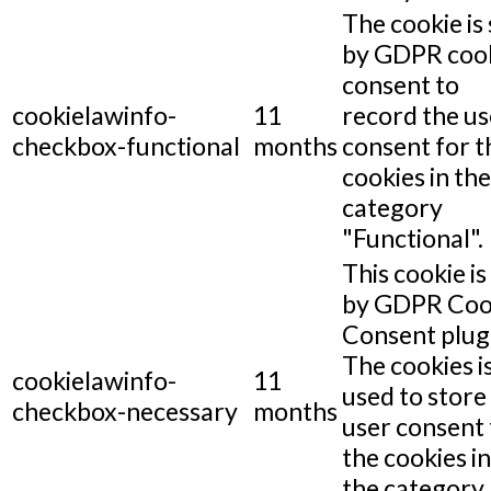
The cookie is 
by GDPR coo
consent to
cookielawinfo-
11
record the us
checkbox-functional
months
consent for t
cookies in the
category
"Functional".
This cookie is
by GDPR Coo
Consent plug
The cookies i
cookielawinfo-
11
used to store
checkbox-necessary
months
user consent 
the cookies in
the category