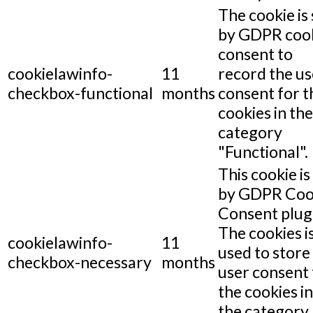
The cookie is 
by GDPR coo
consent to
cookielawinfo-
11
record the us
checkbox-functional
months
consent for t
cookies in the
category
"Functional".
This cookie is
by GDPR Coo
Consent plug
The cookies i
cookielawinfo-
11
used to store
checkbox-necessary
months
user consent 
the cookies in
the category