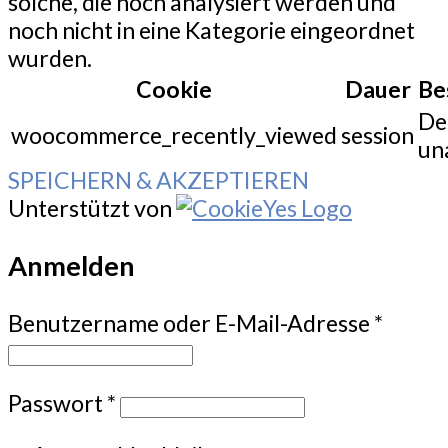
solche, die noch analysiert werden und
noch nicht in eine Kategorie eingeordnet
wurden.
Cookie
Dauer
Be
De
woocommerce_recently_viewed
session
un
SPEICHERN & AKZEPTIEREN
Unterstützt von
Anmelden
Benutzername oder E-Mail-Adresse
*
Passwort
*