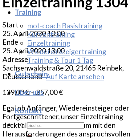
Einzeltraining 1304
Training
Start
mot-coach Basistraining
25. April 2020 10:00
Kurventraining
Ende
Einzeltraining
25. April 2020 13:00
Wiedereinsteigertraining
Adresse
Training & Tour 1 Tag
Sachsenwaldstraße 20, 21465 Reinbek,
Gutschein
Deutschland
Auf Karte ansehen
139,00
€
–
257,00
€
Uber uns
Egal ob Anfänger, Wiedereinsteiger oder
Kontakt
Fortgeschrittener, unser Einzeltraining
Suche
deckt alle Bedürfnisse ab um mit den
nach:
Herausforderungen des anspruchsvollen