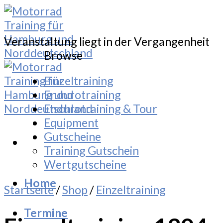
Skip
to
content
Veranstaltung liegt in der Vergangenheit
Browse
Einzeltraining
Endurotraining
Endurotraining & Tour
Equipment
Gutscheine
Training Gutschein
Wertgutscheine
Home
Startseite
/
Shop
/
Einzeltraining
Termine