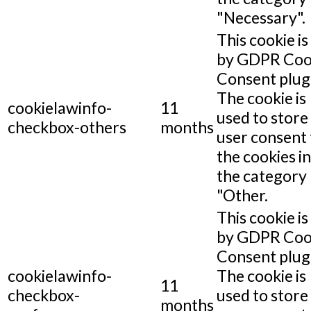
"Necessary".
This cookie is
by GDPR Coo
Consent plug
The cookie is
cookielawinfo-
11
used to store
checkbox-others
months
user consent 
the cookies in
the category
"Other.
This cookie is
by GDPR Coo
Consent plug
cookielawinfo-
The cookie is
11
checkbox-
used to store
months