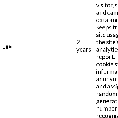
visitor, 
and cam
data and
keeps tr
site usa
2
the site'
_ga
years
analytic
report.
cookie s
informa
anonym
and assi
random
generat
number 
recogni