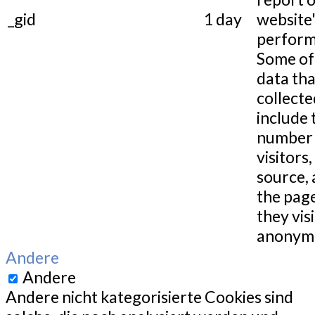
_gid
1 day
website
perform
Some of
data tha
collecte
include 
number 
visitors,
source,
the pag
they visi
anonymo
Andere
Andere
Andere nicht kategorisierte Cookies sind