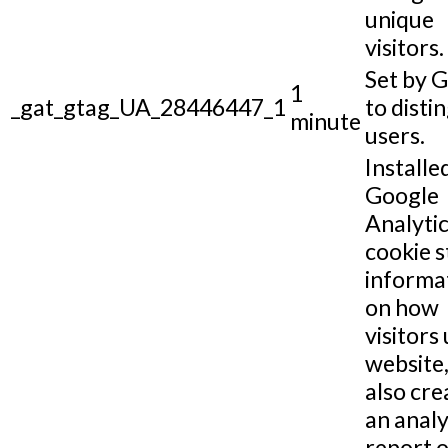
unique
visitors.
Set by 
1
_gat_gtag_UA_28446447_1
to disti
minute
users.
Installe
Google
Analytic
cookie s
informa
on how
visitors 
website,
also cre
an analy
report o