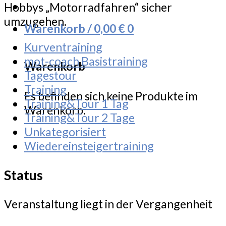
Hobbys „Motorradfahren“ sicher
umzugehen.
Warenkorb /
0,00
€
0
Kurventraining
mot-coach Basistraining
Warenkorb
Tagestour
Training
Es befinden sich keine Produkte im
Training&Tour 1 Tag
Warenkorb.
Training&Tour 2 Tage
Unkategorisiert
Wiedereinsteigertraining
Status
Veranstaltung liegt in der Vergangenheit