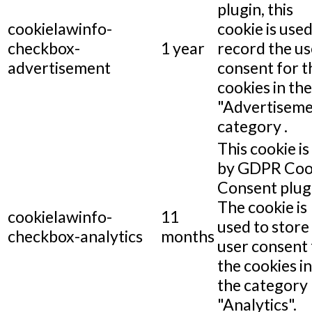
plugin, this
cookielawinfo-
cookie is used
checkbox-
1 year
record the us
advertisement
consent for t
cookies in the
"Advertiseme
category .
This cookie is
by GDPR Coo
Consent plug
The cookie is
cookielawinfo-
11
used to store
checkbox-analytics
months
user consent 
the cookies in
the category
"Analytics".