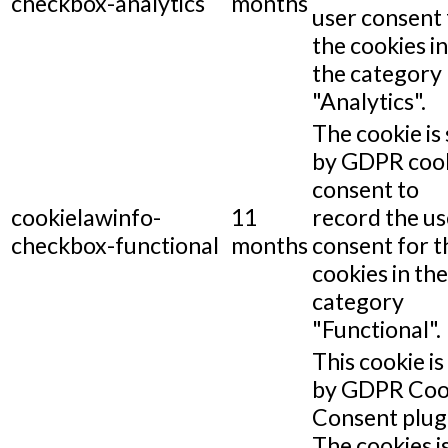
checkbox-analytics
months
user consent 
the cookies in
the category
"Analytics".
The cookie is 
by GDPR coo
consent to
cookielawinfo-
11
record the us
checkbox-functional
months
consent for t
cookies in the
category
"Functional".
This cookie is
by GDPR Coo
Consent plug
The cookies i