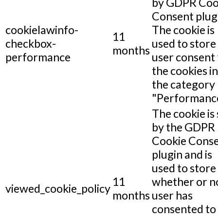
by GDPR Coo
Consent plug
cookielawinfo-
The cookie is
11
checkbox-
used to store
months
performance
user consent 
the cookies in
the category
"Performance
The cookie is 
by the GDPR
Cookie Cons
plugin and is
used to store
11
whether or n
viewed_cookie_policy
months
user has
consented to