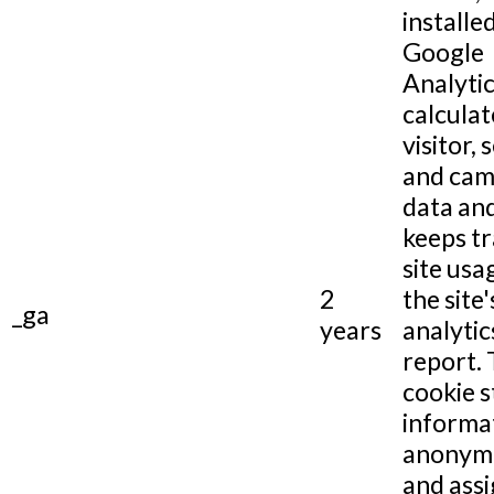
installe
Google
Analytic
calculat
visitor, 
and cam
data and
keeps tr
site usa
2
the site'
_ga
years
analytic
report.
cookie s
informa
anonym
and assi