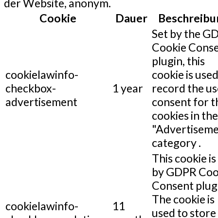
der Website, anonym.
Cookie
Dauer
Beschreibu
Set by the G
Cookie Cons
plugin, this
cookielawinfo-
cookie is used
checkbox-
1 year
record the us
advertisement
consent for t
cookies in the
"Advertiseme
category .
This cookie is
by GDPR Coo
Consent plug
The cookie is
cookielawinfo-
11
used to store