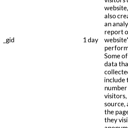
website,
also cre
an analy
report o
_gid
1 day
website
perform
Some of
data tha
collecte
include 
number 
visitors,
source,
the pag
they visi
anonymo