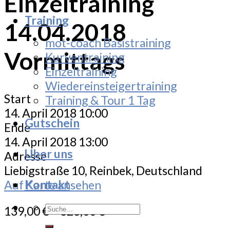
Einzeltraining
Training
14.04.2018
mot-coach Basistraining
Vormittags
Kurventraining
Einzeltraining
Wiedereinsteigertraining
Start
Training & Tour 1 Tag
14. April 2018 10:00
Gutschein
Ende
14. April 2018 13:00
Uber uns
Adresse
Liebigstraße 10, Reinbek, Deutschland
Kontakt
Auf Karte ansehen
Suche
139,00
€
–
323,00
€
nach: