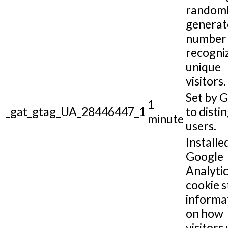
random
generat
number 
recogni
unique
visitors.
Set by 
1
_gat_gtag_UA_28446447_1
to disti
minute
users.
Installe
Google
Analytic
cookie s
informa
on how
visitors 