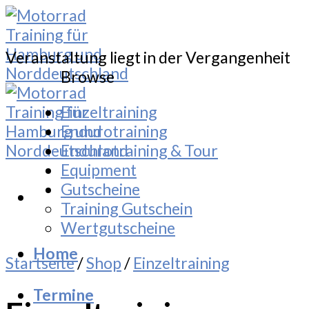
Skip
to
content
Veranstaltung liegt in der Vergangenheit
Browse
Einzeltraining
Endurotraining
Endurotraining & Tour
Equipment
Gutscheine
Training Gutschein
Wertgutscheine
Home
Startseite
/
Shop
/
Einzeltraining
Termine