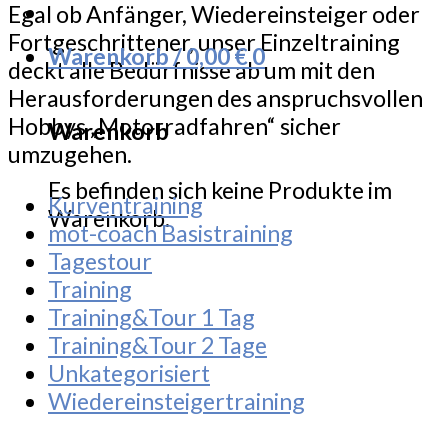
Egal ob Anfänger, Wiedereinsteiger oder
Fortgeschrittener, unser Einzeltraining
Warenkorb /
0,00
€
0
deckt alle Bedürfnisse ab um mit den
Herausforderungen des anspruchsvollen
Hobbys „Motorradfahren“ sicher
Warenkorb
umzugehen.
Es befinden sich keine Produkte im
Kurventraining
Warenkorb.
mot-coach Basistraining
Tagestour
Training
Training&Tour 1 Tag
Training&Tour 2 Tage
Unkategorisiert
Wiedereinsteigertraining