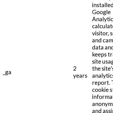
installe
Google
Analytic
calculat
visitor, 
and cam
data and
keeps tr
site usa
2
the site'
_ga
years
analytic
report.
cookie s
informa
anonym
and assi