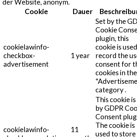
der Website, anonym.
Cookie
Dauer
Beschreibu
Set by the G
Cookie Cons
plugin, this
cookielawinfo-
cookie is used
checkbox-
1 year
record the us
advertisement
consent for t
cookies in the
"Advertiseme
category .
This cookie is
by GDPR Coo
Consent plug
The cookie is
cookielawinfo-
11
used to store