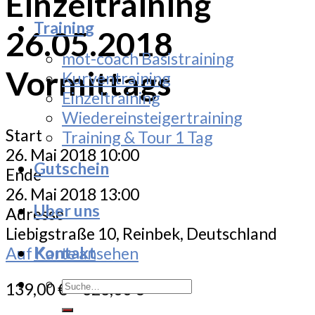
Einzeltraining
Training
26.05.2018
mot-coach Basistraining
Vormittags
Kurventraining
Einzeltraining
Wiedereinsteigertraining
Start
Training & Tour 1 Tag
26. Mai 2018 10:00
Gutschein
Ende
26. Mai 2018 13:00
Uber uns
Adresse
Liebigstraße 10, Reinbek, Deutschland
Kontakt
Auf Karte ansehen
Suche
139,00
€
–
323,00
€
nach: