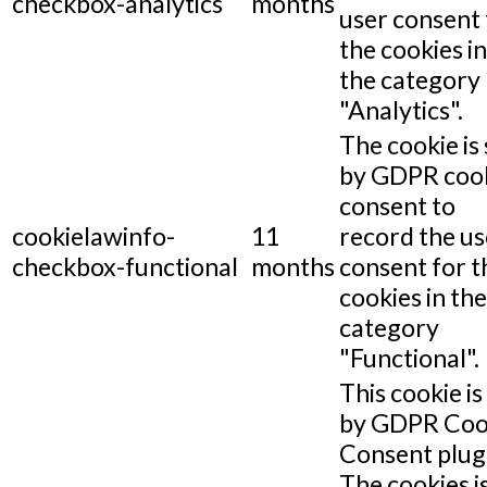
checkbox-analytics
months
user consent 
the cookies in
the category
"Analytics".
The cookie is 
by GDPR coo
consent to
cookielawinfo-
11
record the us
checkbox-functional
months
consent for t
cookies in the
category
"Functional".
This cookie is
by GDPR Coo
Consent plug
The cookies i