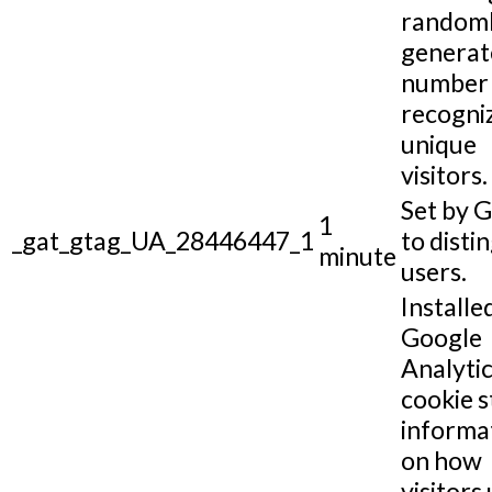
random
generat
number 
recogni
unique
visitors.
Set by 
1
_gat_gtag_UA_28446447_1
to disti
minute
users.
Installe
Google
Analytic
cookie s
informa
on how
visitors 