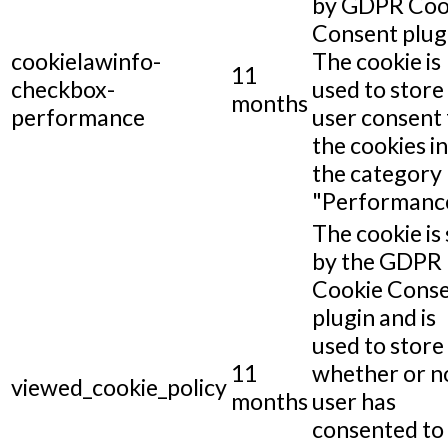
by GDPR Coo
Consent plug
cookielawinfo-
The cookie is
11
checkbox-
used to store
months
performance
user consent 
the cookies in
the category
"Performance
The cookie is 
by the GDPR
Cookie Cons
plugin and is
used to store
11
whether or n
viewed_cookie_policy
months
user has
consented to