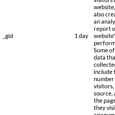
website,
also cre
an analy
report o
_gid
1 day
website
perform
Some of
data tha
collecte
include 
number 
visitors,
source,
the pag
they visi
anonymo