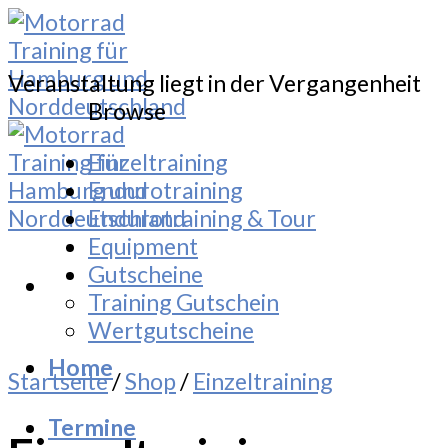
Skip
to
content
Veranstaltung liegt in der Vergangenheit
Browse
Einzeltraining
Endurotraining
Endurotraining & Tour
Equipment
Gutscheine
Training Gutschein
Wertgutscheine
Home
Startseite
/
Shop
/
Einzeltraining
Termine