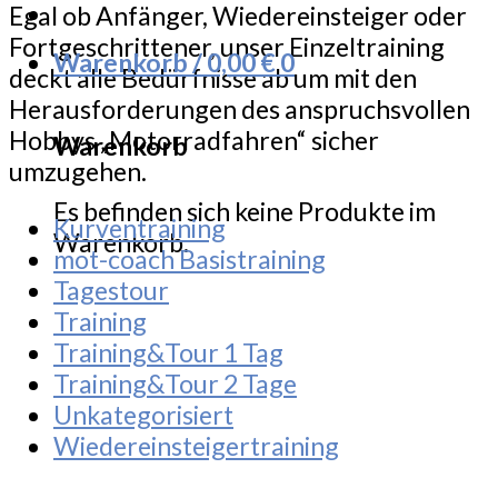
Egal ob Anfänger, Wiedereinsteiger oder
Fortgeschrittener, unser Einzeltraining
Warenkorb /
0,00
€
0
deckt alle Bedürfnisse ab um mit den
Herausforderungen des anspruchsvollen
Hobbys „Motorradfahren“ sicher
Warenkorb
umzugehen.
Es befinden sich keine Produkte im
Kurventraining
Warenkorb.
mot-coach Basistraining
Tagestour
Training
Training&Tour 1 Tag
Training&Tour 2 Tage
Unkategorisiert
Wiedereinsteigertraining