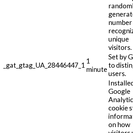
random
generat
number 
recogni
unique
visitors.
Set by 
1
_gat_gtag_UA_28446447_1
to disti
minute
users.
Installe
Google
Analytic
cookie s
informa
on how
visitors 