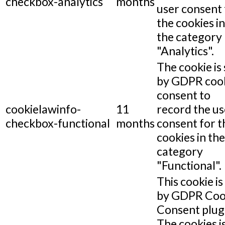
checkbox-analytics
months
user consent 
the cookies in
the category
"Analytics".
The cookie is 
by GDPR coo
consent to
cookielawinfo-
11
record the us
checkbox-functional
months
consent for t
cookies in the
category
"Functional".
This cookie is
by GDPR Coo
Consent plug
The cookies i