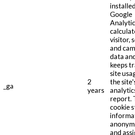
installe
Google
Analytic
calculat
visitor, 
and cam
data and
keeps tr
site usa
2
the site'
_ga
years
analytic
report.
cookie s
informa
anonym
and assi