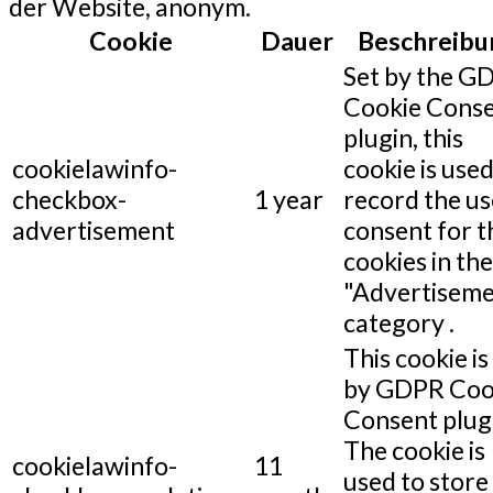
der Website, anonym.
Cookie
Dauer
Beschreibu
Set by the G
Cookie Cons
plugin, this
cookielawinfo-
cookie is used
checkbox-
1 year
record the us
advertisement
consent for t
cookies in the
"Advertiseme
category .
This cookie is
by GDPR Coo
Consent plug
The cookie is
cookielawinfo-
11
used to store