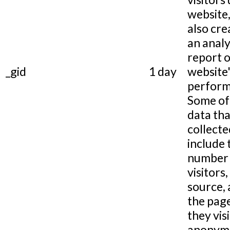
website,
also cre
an analy
report o
_gid
1 day
website
perform
Some of
data tha
collecte
include 
number 
visitors,
source,
the pag
they visi
anonymo