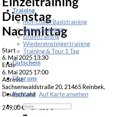
Einzeltraining
Training
Dienstag
mot-coach Basistraining
Nachmittag
Kurventraining
Einzeltraining
Wiedereinsteigertraining
Start
Training & Tour 1 Tag
6. Mai 2025 13:30
Gutschein
Ende
6. Mai 2025 17:00
Uber uns
Adresse
Sachsenwaldstraße 20, 21465 Reinbek,
Kontakt
Deutschland
Auf Karte ansehen
Suche
249,00
€
–
374,00
€
nach: