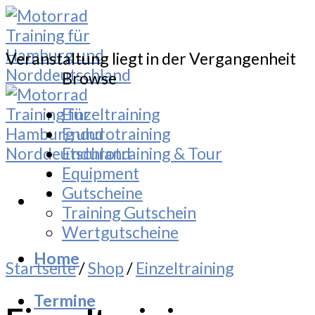
Skip
to
content
Veranstaltung liegt in der Vergangenheit
Browse
Einzeltraining
Endurotraining
Endurotraining & Tour
Equipment
Gutscheine
Training Gutschein
Wertgutscheine
Home
Startseite
/
Shop
/
Einzeltraining
Termine