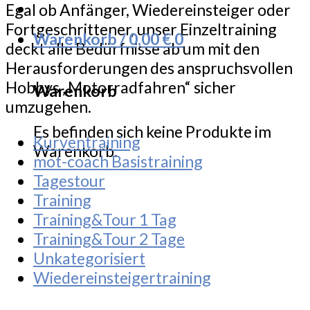
Egal ob Anfänger, Wiedereinsteiger oder
Fortgeschrittener, unser Einzeltraining
Warenkorb /
0,00
€
0
deckt alle Bedürfnisse ab um mit den
Herausforderungen des anspruchsvollen
Hobbys „Motorradfahren“ sicher
Warenkorb
umzugehen.
Es befinden sich keine Produkte im
Kurventraining
Warenkorb.
mot-coach Basistraining
Tagestour
Training
Training&Tour 1 Tag
Training&Tour 2 Tage
Unkategorisiert
Wiedereinsteigertraining