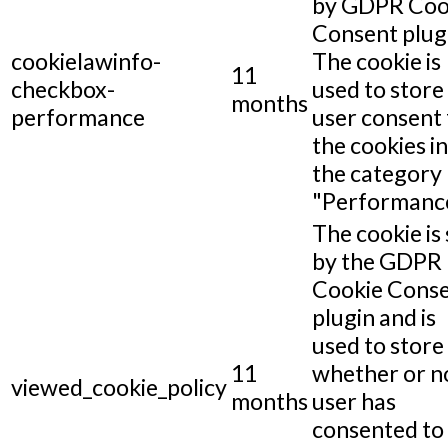
by GDPR Coo
Consent plug
cookielawinfo-
The cookie is
11
checkbox-
used to store
months
performance
user consent 
the cookies in
the category
"Performance
The cookie is 
by the GDPR
Cookie Cons
plugin and is
used to store
11
whether or n
viewed_cookie_policy
months
user has
consented to