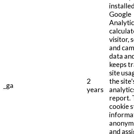
installe
Google
Analytic
calculat
visitor, 
and cam
data and
keeps tr
site usa
2
the site'
_ga
years
analytic
report.
cookie s
informa
anonym
and assi