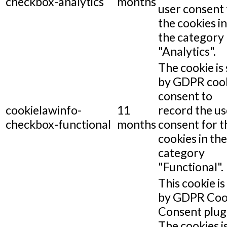
checkbox-analytics
months
user consent 
the cookies in
the category
"Analytics".
The cookie is 
by GDPR coo
consent to
cookielawinfo-
11
record the us
checkbox-functional
months
consent for t
cookies in the
category
"Functional".
This cookie is
by GDPR Coo
Consent plug
The cookies i