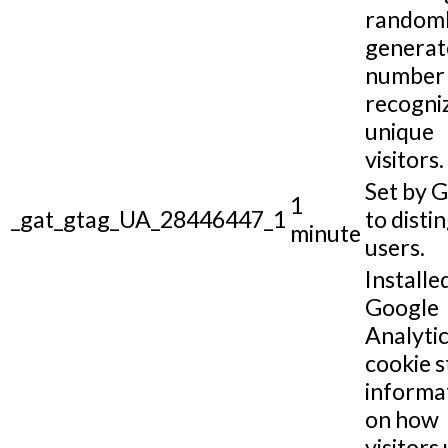
random
generat
number 
recogni
unique
visitors.
Set by 
1
_gat_gtag_UA_28446447_1
to disti
minute
users.
Installe
Google
Analytic
cookie s
informa
on how
visitors 