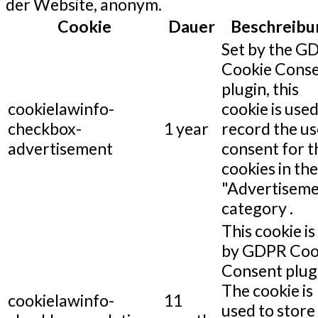
der Website, anonym.
Cookie
Dauer
Beschreibu
Set by the G
Cookie Cons
plugin, this
cookielawinfo-
cookie is used
checkbox-
1 year
record the us
advertisement
consent for t
cookies in the
"Advertiseme
category .
This cookie is
by GDPR Coo
Consent plug
The cookie is
cookielawinfo-
11
used to store