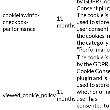
by GDPR Coo
Consent plug
cookielawinfo-
The cookie is
11
checkbox-
used to store
months
performance
user consent 
the cookies in
the category
"Performance
The cookie is 
by the GDPR
Cookie Cons
plugin and is
used to store
11
whether or n
viewed_cookie_policy
months
user has
consented to