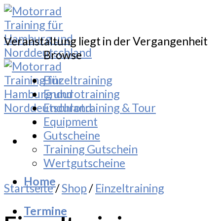
Skip
to
content
Veranstaltung liegt in der Vergangenheit
Browse
Einzeltraining
Endurotraining
Endurotraining & Tour
Equipment
Gutscheine
Training Gutschein
Wertgutscheine
Home
Startseite
/
Shop
/
Einzeltraining
Termine