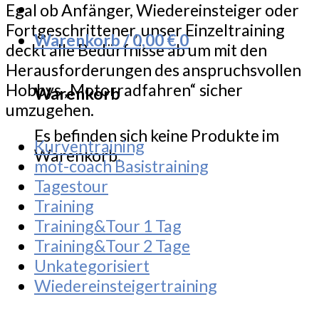
Egal ob Anfänger, Wiedereinsteiger oder
Fortgeschrittener, unser Einzeltraining
Warenkorb /
0,00
€
0
deckt alle Bedürfnisse ab um mit den
Herausforderungen des anspruchsvollen
Hobbys „Motorradfahren“ sicher
Warenkorb
umzugehen.
Es befinden sich keine Produkte im
Kurventraining
Warenkorb.
mot-coach Basistraining
Tagestour
Training
Training&Tour 1 Tag
Training&Tour 2 Tage
Unkategorisiert
Wiedereinsteigertraining