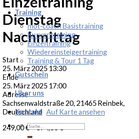
Einzeltraining
Training
Dienstag
mot-coach Basistraining
Nachmittag
Kurventraining
Einzeltraining
Wiedereinsteigertraining
Start
Training & Tour 1 Tag
25. März 2025 13:30
Gutschein
Ende
25. März 2025 17:00
Uber uns
Adresse
Sachsenwaldstraße 20, 21465 Reinbek,
Kontakt
Deutschland
Auf Karte ansehen
Suche
249,00
€
–
374,00
€
nach: