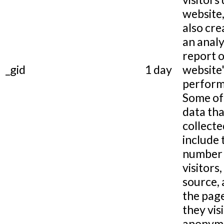
website,
also cre
an analy
report o
_gid
1 day
website
perform
Some of
data tha
collecte
include 
number 
visitors,
source,
the pag
they visi
anonymo