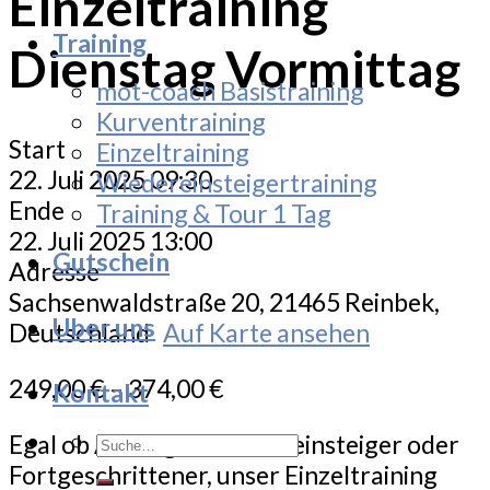
Einzeltraining
Training
Dienstag Vormittag
mot-coach Basistraining
Kurventraining
Start
Einzeltraining
22. Juli 2025 09:30
Wiedereinsteigertraining
Ende
Training & Tour 1 Tag
22. Juli 2025 13:00
Gutschein
Adresse
Sachsenwaldstraße 20, 21465 Reinbek,
Uber uns
Deutschland
Auf Karte ansehen
249,00
€
–
374,00
€
Kontakt
Suche
Egal ob Anfänger, Wiedereinsteiger oder
nach:
Fortgeschrittener, unser Einzeltraining