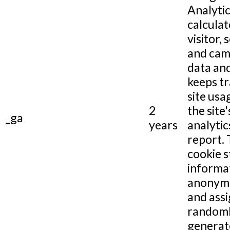
Analytic
calculat
visitor, 
and cam
data and
keeps tr
site usa
2
the site'
_ga
years
analytic
report.
cookie s
informa
anonym
and assi
random
generat