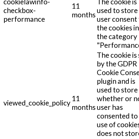
cookielawinfo-
The cookie is
11
checkbox-
used to store
months
performance
user consent 
the cookies in
the category
"Performance
The cookie is 
by the GDPR
Cookie Cons
plugin and is
used to store
11
whether or n
viewed_cookie_policy
months
user has
consented to
use of cookies
does not stor