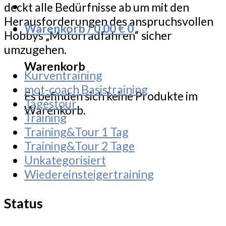
deckt alle Bedürfnisse ab um mit den
Herausforderungen des anspruchsvollen
Warenkorb /
0,00
€
0
Hobbys „Motorradfahren“ sicher
umzugehen.
Warenkorb
Kurventraining
mot-coach Basistraining
Es befinden sich keine Produkte im
Tagestour
Warenkorb.
Training
Training&Tour 1 Tag
Training&Tour 2 Tage
Unkategorisiert
Wiedereinsteigertraining
Status