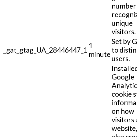
number 
recogni
unique
visitors.
Set by 
1
_gat_gtag_UA_28446447_1
to disti
minute
users.
Installe
Google
Analytic
cookie s
informa
on how
visitors 
website,
also cre