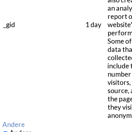
an analy
report o
_gid
1 day
website
perform
Some of
data tha
collecte
include 
number 
visitors,
source,
the pag
they visi
anonymo
Andere