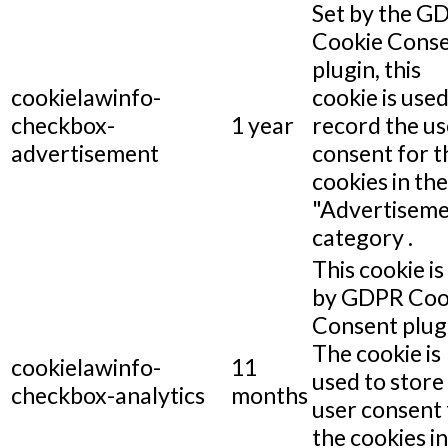
Set by the G
Cookie Cons
plugin, this
cookielawinfo-
cookie is used
checkbox-
1 year
record the us
advertisement
consent for t
cookies in the
"Advertiseme
category .
This cookie is
by GDPR Coo
Consent plug
The cookie is
cookielawinfo-
11
used to store
checkbox-analytics
months
user consent 
the cookies in