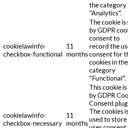
the category
"Analytics".
The cookie is 
by GDPR coo
consent to
cookielawinfo-
11
record the us
checkbox-functional
months
consent for t
cookies in the
category
"Functional".
This cookie is
by GDPR Coo
Consent plug
The cookies i
cookielawinfo-
11
used to store
checkbox-necessary
months
user consent 