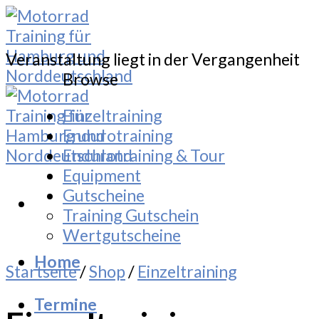
Skip
to
content
Veranstaltung liegt in der Vergangenheit
Browse
Einzeltraining
Endurotraining
Endurotraining & Tour
Equipment
Gutscheine
Training Gutschein
Wertgutscheine
Home
Startseite
/
Shop
/
Einzeltraining
Termine