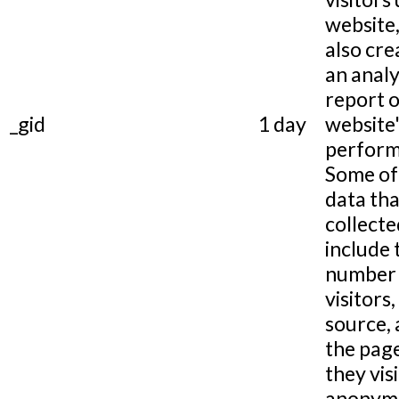
website,
also cre
an analy
report o
_gid
1 day
website
perform
Some of
data tha
collecte
include 
number 
visitors,
source,
the pag
they visi
anonymo