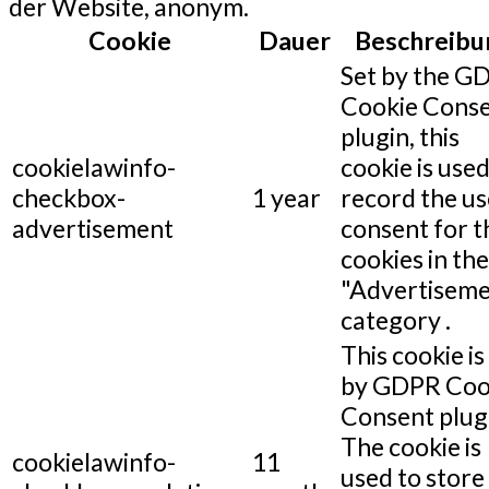
der Website, anonym.
Cookie
Dauer
Beschreibu
Set by the G
Cookie Cons
plugin, this
cookielawinfo-
cookie is used
checkbox-
1 year
record the us
advertisement
consent for t
cookies in the
"Advertiseme
category .
This cookie is
by GDPR Coo
Consent plug
The cookie is
cookielawinfo-
11
used to store