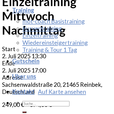
Einzeltraining
Training
Mittwoch
mot-coach Basistraining
Nachmittag
Kurventraining
Einzeltraining
Wiedereinsteigertraining
Start
Training & Tour 1 Tag
2. Juli 2025 13:30
Gutschein
Ende
2. Juli 2025 17:00
Uber uns
Adresse
Sachsenwaldstraße 20, 21465 Reinbek,
Kontakt
Deutschland
Auf Karte ansehen
Suche
249,00
€
–
374,00
€
nach: