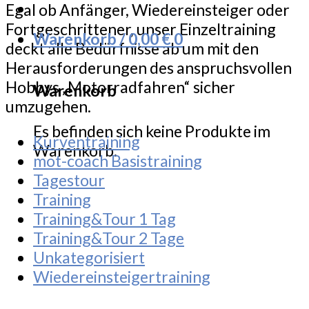
Egal ob Anfänger, Wiedereinsteiger oder
Fortgeschrittener, unser Einzeltraining
Warenkorb /
0,00
€
0
deckt alle Bedürfnisse ab um mit den
Herausforderungen des anspruchsvollen
Hobbys „Motorradfahren“ sicher
Warenkorb
umzugehen.
Es befinden sich keine Produkte im
Kurventraining
Warenkorb.
mot-coach Basistraining
Tagestour
Training
Training&Tour 1 Tag
Training&Tour 2 Tage
Unkategorisiert
Wiedereinsteigertraining