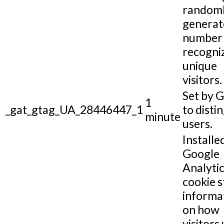
random
generat
number 
recogni
unique
visitors.
Set by 
1
_gat_gtag_UA_28446447_1
to disti
minute
users.
Installe
Google
Analytic
cookie s
informa
on how
visitors 