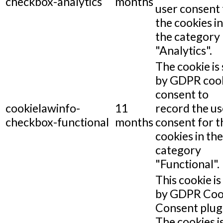
checkbox-analytics
months
user consent 
the cookies in
the category
"Analytics".
The cookie is 
by GDPR coo
consent to
cookielawinfo-
11
record the us
checkbox-functional
months
consent for t
cookies in the
category
"Functional".
This cookie is
by GDPR Coo
Consent plug
The cookies i