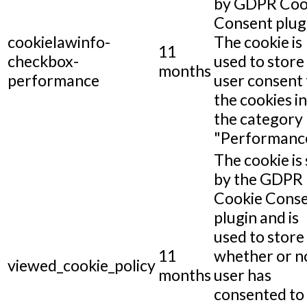
by GDPR Coo
Consent plug
cookielawinfo-
The cookie is
11
checkbox-
used to store
months
performance
user consent 
the cookies in
the category
"Performance
The cookie is 
by the GDPR
Cookie Cons
plugin and is
used to store
11
whether or n
viewed_cookie_policy
months
user has
consented to