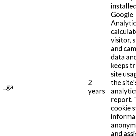
installe
Google
Analytic
calculat
visitor, 
and cam
data and
keeps tr
site usa
2
the site'
_ga
years
analytic
report.
cookie s
informa
anonym
and assi