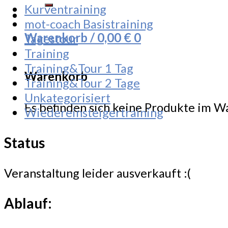
Kurventraining
mot-coach Basistraining
Warenkorb /
0,00
€
0
Tagestour
Training
Training&Tour 1 Tag
Warenkorb
Training&Tour 2 Tage
Unkategorisiert
Es befinden sich keine Produkte im W
Wiedereinsteigertraining
Status
Veranstaltung leider ausverkauft :(
Ablauf: