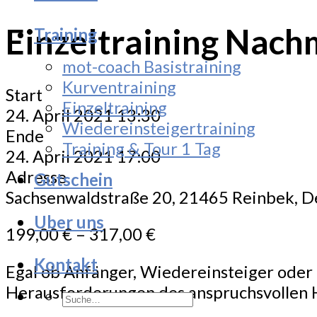
Einzeltraining Nach
Training
mot-coach Basistraining
Kurventraining
Start
Einzeltraining
24. April 2021 13:30
Wiedereinsteigertraining
Ende
Training & Tour 1 Tag
24. April 2021 17:00
Adresse
Gutschein
Sachsenwaldstraße 20, 21465 Reinbek, 
Uber uns
199,00
€
–
317,00
€
Kontakt
Egal ob Anfänger, Wiedereinsteiger oder F
Herausforderungen des anspruchsvollen 
Suche
nach: