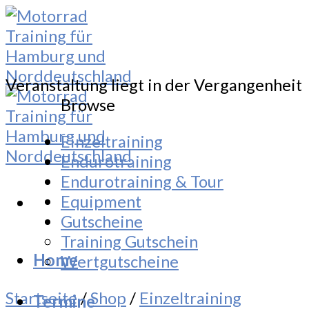
Skip
to
content
Veranstaltung liegt in der Vergangenheit
Browse
Einzeltraining
Endurotraining
Endurotraining & Tour
Equipment
Gutscheine
Training Gutschein
Home
Wertgutscheine
Startseite
/
Shop
/
Einzeltraining
Termine