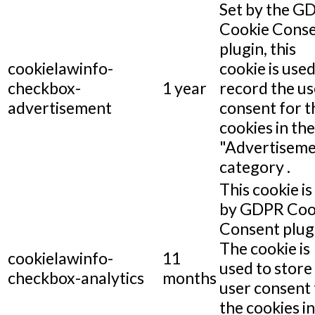
Set by the G
Cookie Cons
plugin, this
cookielawinfo-
cookie is used
checkbox-
1 year
record the us
advertisement
consent for t
cookies in the
"Advertiseme
category .
This cookie is
by GDPR Coo
Consent plug
The cookie is
cookielawinfo-
11
used to store
checkbox-analytics
months
user consent 
the cookies in