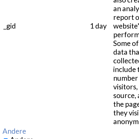
an analy
report o
_gid
1 day
website
perform
Some of
data tha
collecte
include 
number 
visitors,
source,
the pag
they visi
anonymo
Andere