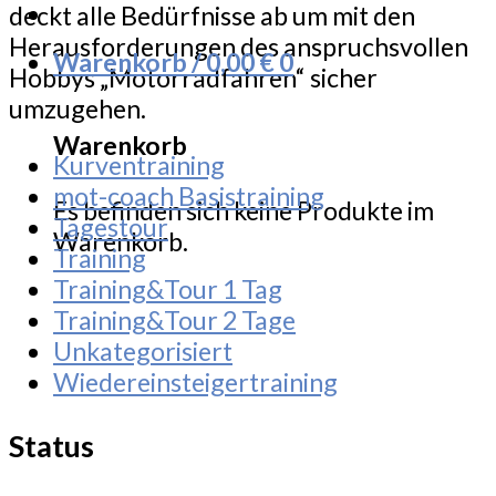
deckt alle Bedürfnisse ab um mit den
Herausforderungen des anspruchsvollen
Warenkorb /
0,00
€
0
Hobbys „Motorradfahren“ sicher
umzugehen.
Warenkorb
Kurventraining
mot-coach Basistraining
Es befinden sich keine Produkte im
Tagestour
Warenkorb.
Training
Training&Tour 1 Tag
Training&Tour 2 Tage
Unkategorisiert
Wiedereinsteigertraining
Status