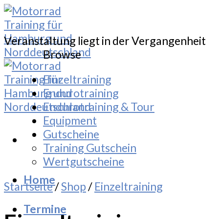
Skip
to
content
Veranstaltung liegt in der Vergangenheit
Browse
Einzeltraining
Endurotraining
Endurotraining & Tour
Equipment
Gutscheine
Training Gutschein
Wertgutscheine
Home
Startseite
/
Shop
/
Einzeltraining
Termine