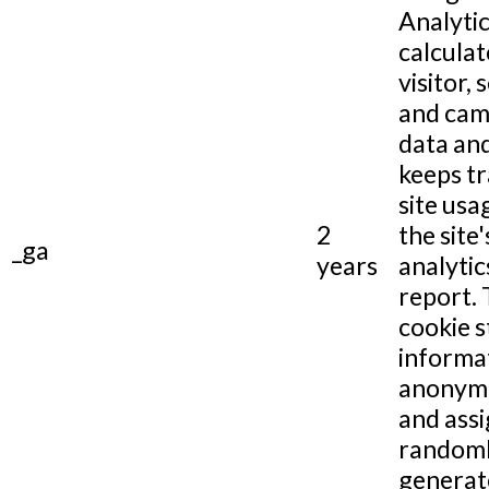
Analytic
calculat
visitor, 
and cam
data and
keeps tr
site usa
2
the site'
_ga
years
analytic
report.
cookie s
informa
anonym
and assi
random
generat