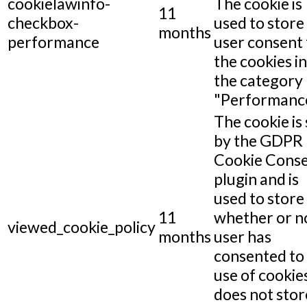
cookielawinfo-
The cookie is
11
checkbox-
used to store
months
performance
user consent 
the cookies in
the category
"Performance
The cookie is 
by the GDPR
Cookie Cons
plugin and is
used to store
11
whether or n
viewed_cookie_policy
months
user has
consented to
use of cookies
does not stor