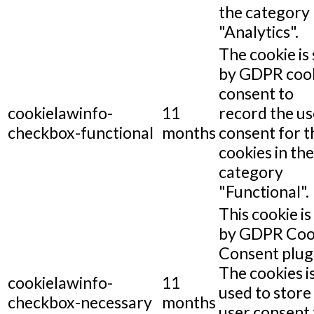
the category
"Analytics".
The cookie is 
by GDPR coo
consent to
cookielawinfo-
11
record the us
checkbox-functional
months
consent for t
cookies in the
category
"Functional".
This cookie is
by GDPR Coo
Consent plug
The cookies i
cookielawinfo-
11
used to store
checkbox-necessary
months
user consent 