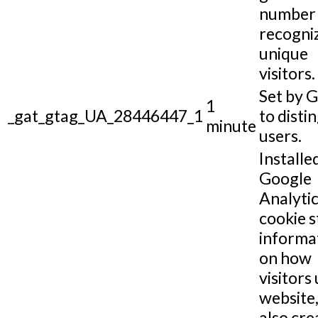
number 
recogni
unique
visitors.
Set by 
1
_gat_gtag_UA_28446447_1
to disti
minute
users.
Installe
Google
Analytic
cookie s
informa
on how
visitors 
website,
also cre