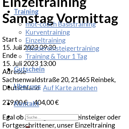
Einzeltraining
Training
Samstag Vormittag
mot-coach Basistraining
Kurventraining
Start
Einzeltraining
15. Juli 2023 09:30
Wiedereinsteigertraining
Ende
Training & Tour 1 Tag
15. Juli 2023 13:00
Gutschein
Adresse
Sachsenwaldstraße 20, 21465 Reinbek,
Uber uns
Deutschland
Auf Karte ansehen
279,00
€
–
404,00
€
Kontakt
Suche
Egal ob Anfänger, Wiedereinsteiger oder
nach:
Fortgeschrittener, unser Einzeltraining