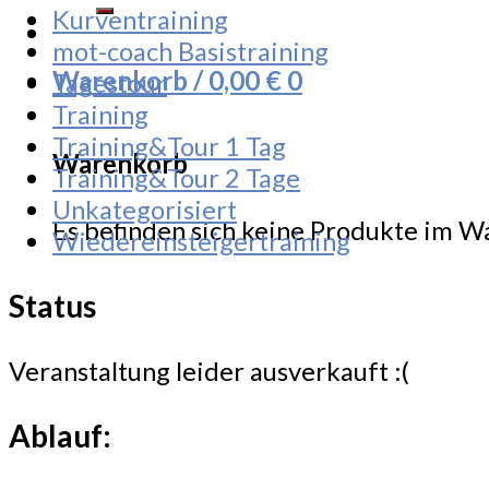
Kurventraining
mot-coach Basistraining
Warenkorb /
0,00
€
0
Tagestour
Training
Training&Tour 1 Tag
Warenkorb
Training&Tour 2 Tage
Unkategorisiert
Es befinden sich keine Produkte im W
Wiedereinsteigertraining
Status
Veranstaltung leider ausverkauft :(
Ablauf: