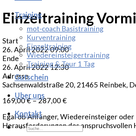
Einzeltraining Vorm
Training
mot-coach Basistraining
Kurventraining
Start
Einzeltraining
26. April 2022 09:00
Wiedereinsteigertraining
Ende
Training & Tour 1 Tag
26. April 2022 12:30
Adresse
Gutschein
Sachsenwaldstraße 20, 21465 Reinbek, 
Uber uns
169,00
€
–
287,00
€
Kontakt
Egal ob Anfänger, Wiedereinsteiger oder F
Herausforderungen des anspruchsvollen 
Suche
nach: