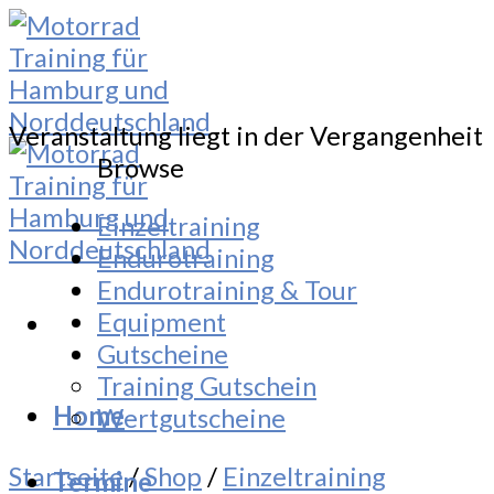
Skip
to
content
Veranstaltung liegt in der Vergangenheit
Browse
Einzeltraining
Endurotraining
Endurotraining & Tour
Equipment
Gutscheine
Training Gutschein
Home
Wertgutscheine
Startseite
/
Shop
/
Einzeltraining
Termine