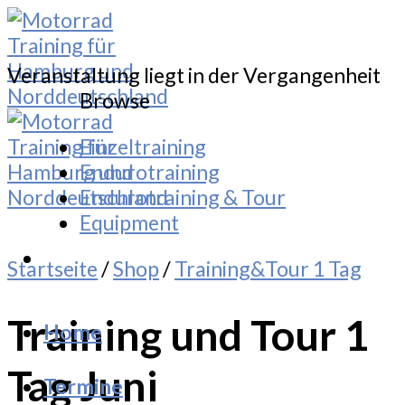
Skip
to
content
Veranstaltung liegt in der Vergangenheit
Browse
Einzeltraining
Endurotraining
Endurotraining & Tour
Equipment
Startseite
/
Shop
/
Training&Tour 1 Tag
Training und Tour 1
Home
Tag Juni
Termine