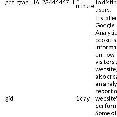
_gat_gtag_UA_28446447_1
to disti
minute
users.
Installe
Google
Analytic
cookie s
informa
on how
visitors 
website,
also cre
an analy
report o
_gid
1 day
website
perform
Some of