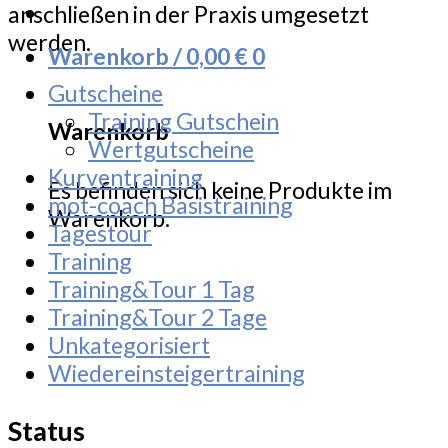
anschließen in der Praxis umgesetzt
werden.
Warenkorb /
0,00
€
0
Gutscheine
Training Gutschein
Warenkorb
Wertgutscheine
Kurventraining
Es befinden sich keine Produkte im
mot-coach Basistraining
Warenkorb.
Tagestour
Training
Training&Tour 1 Tag
Training&Tour 2 Tage
Unkategorisiert
Wiedereinsteigertraining
Status