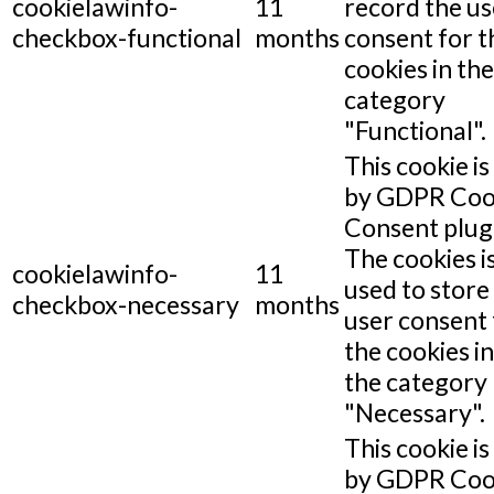
cookielawinfo-
11
record the us
checkbox-functional
months
consent for t
cookies in the
category
"Functional".
This cookie is
by GDPR Coo
Consent plug
The cookies i
cookielawinfo-
11
used to store
checkbox-necessary
months
user consent 
the cookies in
the category
"Necessary".
This cookie is
by GDPR Coo