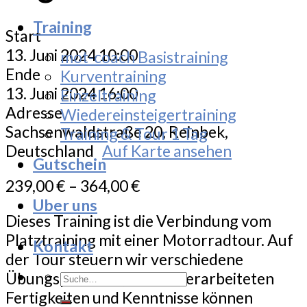
Training
Start
13. Juni 2024 10:00
mot-coach Basistraining
Ende
Kurventraining
13. Juni 2024 16:00
Einzeltraining
Adresse
Wiedereinsteigertraining
Sachsenwaldstraße 20, Reinbek,
Training & Tour 1 Tag
Deutschland
Auf Karte ansehen
Gutschein
239,00
€
–
364,00
€
Uber uns
Dieses Training ist die Verbindung vom
Platztraining mit einer Motorradtour. Auf
Kontakt
der Tour steuern wir verschiedene
Suche
Übungsplätze an, die dort erarbeiteten
nach:
Fertigkeiten und Kenntnisse können