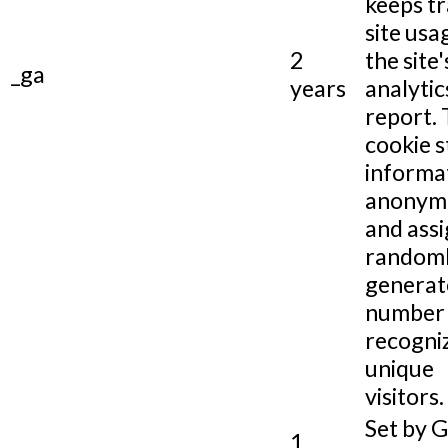
keeps tr
site usa
2
the site'
_ga
years
analytic
report.
cookie s
informa
anonym
and assi
random
generat
number 
recogni
unique
visitors.
Set by 
1