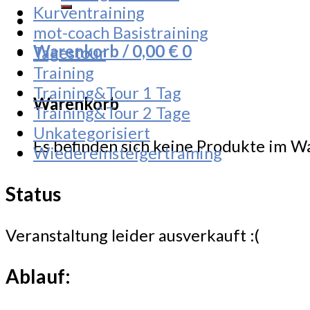
Kurventraining
mot-coach Basistraining
Warenkorb /
0,00
€
0
Tagestour
Training
Training&Tour 1 Tag
Warenkorb
Training&Tour 2 Tage
Unkategorisiert
Es befinden sich keine Produkte im W
Wiedereinsteigertraining
Status
Veranstaltung leider ausverkauft :(
Ablauf: