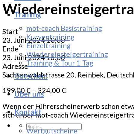
Wiedereinsteigertra
Training
mot-coach Basistraining
Start
Kurventraining
23. Juni 2024 10:00
Einzeltraining
Ende
Wiedereinsteigertraining
23. Juni 2024 16:00
Training & Tour 1 Tag
Adresse
Sachsenwaldstrasse 20, Reinbek, Deutsc
Gutschein
199,00
€
–
324,00
€
Uber uns
Wenn der Führerscheinerwerb schon etwas
Kontakt
sich unser mot-coach Wiedereinsteigertra
Suche
Wertgutscheine
nach: