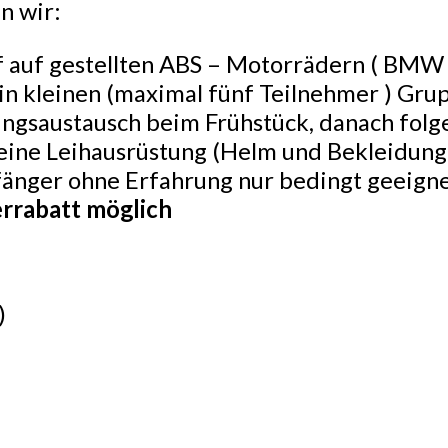
n wir:
arf auf gestellten ABS – Motorrädern ( BM
n kleinen (maximal fünf Teilnehmer ) Gru
ungsaustausch beim Frühstück, danach fo
 eine Leihausrüstung (Helm und Bekleidung
nfänger ohne Erfahrung nur bedingt geeign
rrabatt möglich
)