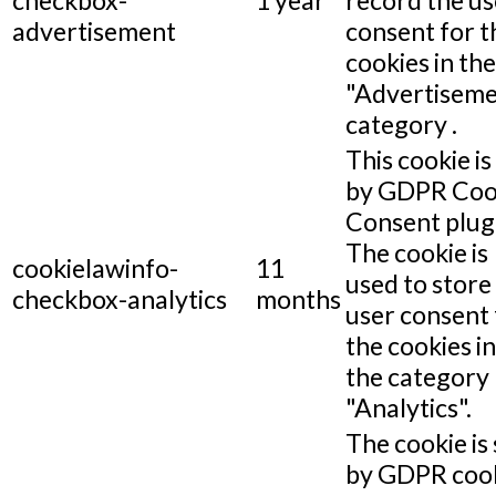
advertisement
consent for t
cookies in the
"Advertiseme
category .
This cookie is
by GDPR Coo
Consent plug
The cookie is
cookielawinfo-
11
used to store
checkbox-analytics
months
user consent 
the cookies in
the category
"Analytics".
The cookie is 
by GDPR coo