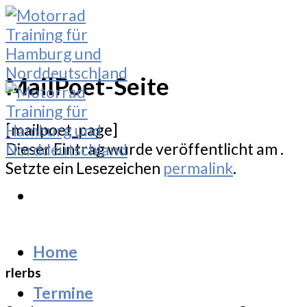
Skip
to
content
MailPoet-Seite
[mailpoet_page]
Dieser Eintrag wurde veröffentlicht am .
Setzte ein Lesezeichen
permalink
.
Home
rlerbs
Termine