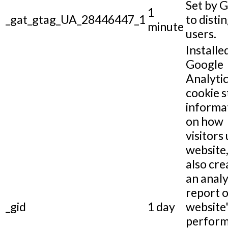
Set by 
1
_gat_gtag_UA_28446447_1
to disti
minute
users.
Installe
Google
Analytic
cookie s
informa
on how
visitors 
website,
also cre
an analy
report o
_gid
1 day
website
perform