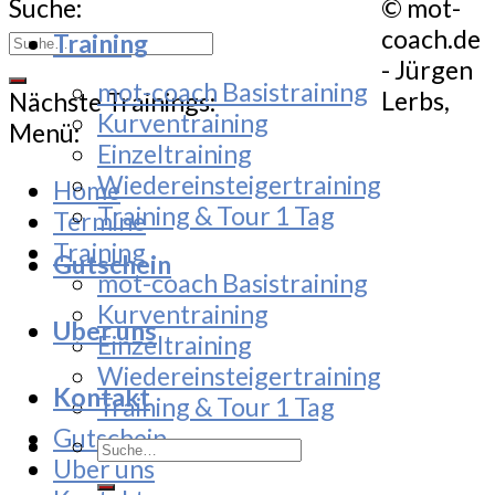
Suche:
© mot-
coach.de
Training
- Jürgen
mot-coach Basistraining
Lerbs,
Nächste Trainings:
Kurventraining
Menü:
Einzeltraining
Wiedereinsteigertraining
Home
Training & Tour 1 Tag
Termine
Training
Gutschein
mot-coach Basistraining
Kurventraining
Uber uns
Einzeltraining
Wiedereinsteigertraining
Kontakt
Training & Tour 1 Tag
Gutschein
Suche
Uber uns
nach: