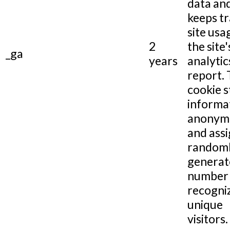
data and
keeps tr
site usa
2
the site'
_ga
years
analytic
report.
cookie s
informa
anonym
and assi
random
generat
number 
recogni
unique
visitors.