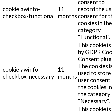
consent to
cookielawinfo-
11
record the us
checkbox-functional
months
consent for t
cookies in the
category
"Functional".
This cookie is
by GDPR Coo
Consent plug
The cookies i
cookielawinfo-
11
used to store
checkbox-necessary
months
user consent 
the cookies in
the category
"Necessary".
This cookie is