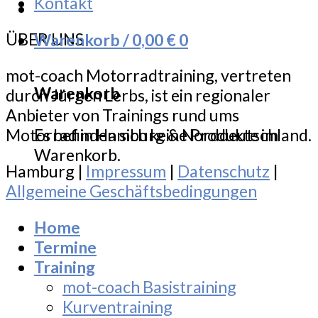
Kontakt
ÜBER UNS
Warenkorb /
0,00
€
0
mot-coach Motorradtraining, vertreten
Warenkorb
durch Jürgen Lerbs, ist ein regionaler
Anbieter von Trainings rund ums
Motorrad in Hamburg & Norddeutschland.
Es befinden sich keine Produkte im
Warenkorb.
Hamburg |
Impressum
|
Datenschutz
|
Allgemeine Geschäftsbedingungen
Home
Termine
Training
mot-coach Basistraining
Kurventraining